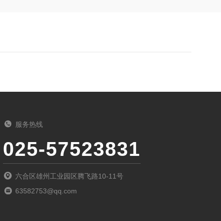
服务热线
025-57523831
六合区雄州工业园区腾飞路10-11号
63582753@qq.com