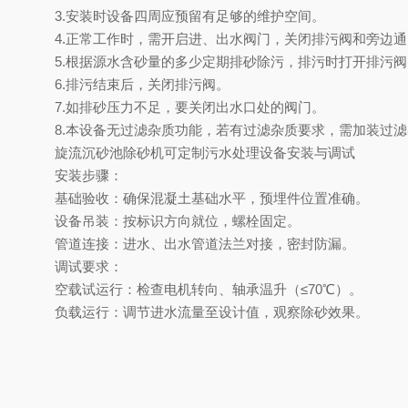
3.安装时设备四周应预留有足够的维护空间。
4.正常工作时，需开启进、出水阀门，关闭排污阀和旁边
5.根据源水含砂量的多少定期排砂除污，排污时打开排污
6.排污结束后，关闭排污阀。
7.如排砂压力不足，要关闭出水口处的阀门。
8.本设备无过滤杂质功能，若有过滤杂质要求，需加装过
旋流沉砂池除砂机可定制污水处理设备安装与调试
安装步骤：
基础验收：确保混凝土基础水平，预埋件位置准确。
设备吊装：按标识方向就位，螺栓固定。
管道连接：进水、出水管道法兰对接，密封防漏。
调试要求：
空载试运行：检查电机转向、轴承温升（≤70℃）。
负载运行：调节进水流量至设计值，观察除砂效果。