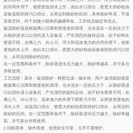
的共同作用下，使密度低的水上升，由出水口排出，密度大的砂粒由
设备底部的排污口排出，从而达到除砂的目的，具有除砂率高，节省
安装空间，对个别微小固体的漏捕率低，工作状态稳定等优点。
旋流除砂器是根据离心沉降和密度差的原理，当水流在一定的压力下
从除砂进水口以切向进入设备后，产生强烈的旋转运动，由于砂和水
密度不同，在离心力、向心力、浮力和流体曳力的共同作用下，使密
度低的水上升，由出水口排出，密度大的砂粒由设备底部的排污口排
出，从而达到除砂的目的。
在一定范围和条件下，除砂器
进水压力越大，除砂率越高，并可多台
并联使用。
工艺流程：原水－旋流除砂－精密过滤－储水池－用户
旋流除砂器是
根据离心沉降和密度差的原理，当水流在一定的压力下，从除砂器进
口以切向进入设备后，产生强烈的旋转运动，由于砂水密度不同，在
离心力、向心浮力、流体曳力的作用下因受力不同，从而使密度低的
清水上升，由溢流口排出，密度大的砂由底部排砂口排出，从而达到
除砂的目的。在一定范围和条件下，除砂器进水压力越大，除砂率越
高，并可多台并联使用。
1.结构简单，操作简便，使用安全可靠，几乎不需维护。