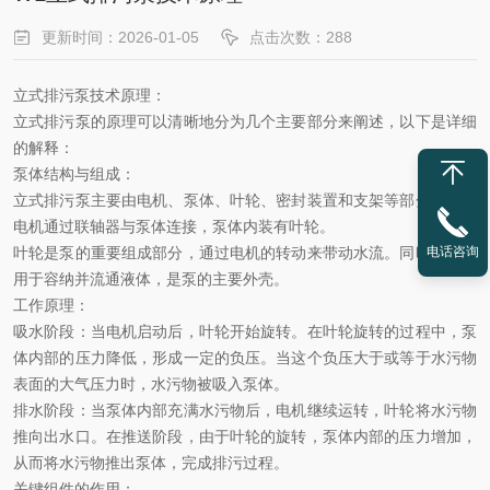
更新时间：2026-01-05
点击次数：288
立式排污泵技术原理：
立式排污泵的原理可以清晰地分为几个主要部分来阐述，以下是详细
的解释：
泵体结构与组成：
立式排污泵主要由电机、泵体、叶轮、密封装置和支架等部分构成。
电机通过联轴器与泵体连接，泵体内装有叶轮。
电话咨询
叶轮是泵的重要组成部分，通过电机的转动来带动水流。同时，泵体
用于容纳并流通液体，是泵的主要外壳。
工作原理：
吸水阶段：当电机启动后，叶轮开始旋转。在叶轮旋转的过程中，泵
体内部的压力降低，形成一定的负压。当这个负压大于或等于水污物
表面的大气压力时，水污物被吸入泵体。
排水阶段：当泵体内部充满水污物后，电机继续运转，叶轮将水污物
推向出水口。在推送阶段，由于叶轮的旋转，泵体内部的压力增加，
从而将水污物推出泵体，完成排污过程。
关键组件的作用：