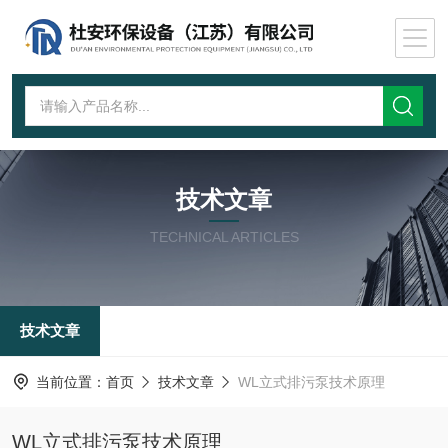
技术文章
TECHNICAL ARTICLES
技术文章
当前位置：
首页
技术文章
WL立式排污泵技术原理
WL立式排污泵技术原理