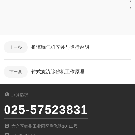
损
推流曝气机安装与运行说明
上一条
钟式旋流除砂机工作原理
下一条
服务热线
025-57523831
六合区雄州工业园区腾飞路10-11号