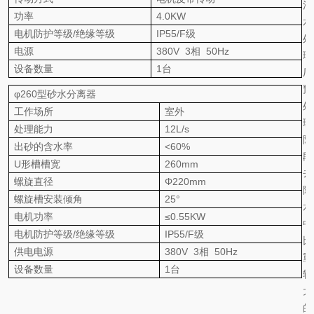
污
功率
4.0KW
水
电机防护等级/绝缘等级
IP55/F级
处
电源
380V 3相 50Hz
理
设备数量
1台
厂
预
φ260型砂水分离器
处
工作场所
室外
理
处理能力
12L/s
阶
出砂的含水率
<60%
段
U形槽槽宽
260mm
去
螺旋直径
Φ220mm
除
螺旋槽安装倾角
25°
水
电机功率
≤0.55KW
中
电机防护等级/绝缘等级
IP55/F级
比
供电电源
380V 3相 50Hz
重
设备数量
1台
较
大
的