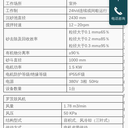
工作场所
室外
机
工作制
24h/d连续或间歇运行
3
沉砂池直径
2430 mm
电话咨询
砂
搅拌转速
12～20rpm
水
粒径大于0.1 mm≥65％
分
砂去除及回收效率
粒径大于0.2 mm≥85％
离
粒径大于0.3 mm≥95％
器
有机物分离率
≥90％
3
砂斗直径
1000 mm
旋
电机功率
1.5
KW
流
电机防护等级/绝缘等级
IP55/F级
沉
电源
380V 3相 50Hz
砂
设备数量
1台
池
除
罗茨鼓风机
砂
风量
1.78 m3/min
机
风压
50 KPa
用
结构型式
容积式、风冷却（三叶式）
于
传动方式
电机皮带传动