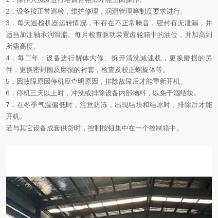
2
．设备按正常巡检，维护修理，润滑管理等制度要求进行。
3
．每天巡检机器运转情况，不存在不正常噪音，密封有无泄漏，并
适当加注轴承润滑脂。每月检查驱动装置齿轮箱中的油位，并加高到
所需高度。
4
．每二年：设备进行解体大修、拆开清洗减速机，更换磨损的另
件，更换密封圈及磨损的衬套，检查及校正螺旋体等。
5
．因故障原因停机应查明原因，排除故障后才能重新开机。
6
．停机三天以上时，冲洗或排除设备内部物料，以免干涸结块。
7
．在冬季气温偏低时，注意防冻，出现结块和结冰时，排除后才能
开机。
若与其它设备成套供货时，控制按钮集中在一个控制箱中。