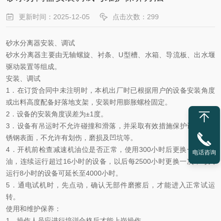
更新时间：2025-12-05
点击次数：299
砂水分离器安装、调试
砂水分离器主要由无轴螺旋、衬条、
U
型槽、水箱、导流板、出水堰
驱动装置等组成。
安装、调试
1
．在订货合同中未注明时，本机出厂时已根据用户的设备安装角度
或出料高度配备好落地支架，安装时用膨胀螺栓固定。
2
．设备的安装角度误差为±
1
度。
3
．设备有吊运时不允许碰撞和滑落，并采取有效措施保护设备的不
锈钢表面，不允许有划伤，磨损及凹坑等。
4
．开机前检查减速机油位是否正常，使用
300
小时后更换一次润滑
电话咨询
油，连续运行超过
16
小时的设备，以后每
2500
小时更换一次，每天
运行
8
小时的设备可延长至
4000
小时。
5
．通电试机时，先点动，确认无部件磨擦后，才能进入正常试运
转。
使用和维护保养：
1
．操作人员应进行培训合格后才能上岗操作。