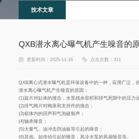
技术文章
QXB潜水离心曝气机产生噪音的
更新时间：2025-11-16
点击次数：311
QXB
离心式潜水曝气机
是环保设备中的一种，应用广泛，
潜水离心曝气机产生噪音的原因：
(1)
旋片对缸体的撞击，水泵残余容积和排气死隙中的压力
(2)
排气阀片对阀座和支持件的撞击；
(3)
箱体内的回声和气泡破裂声；
(4)
轴承噪音；
(5)
大量气、油冲击挡油板等引起的噪音；
(6)
其他。如传动引起的噪音，风冷水泵的风扇噪音等。