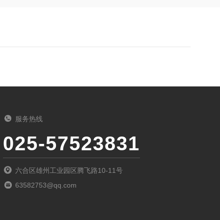
服务热线
025-57523831
六合区雄州工业园区腾飞路10-11号
63582753@qq.com